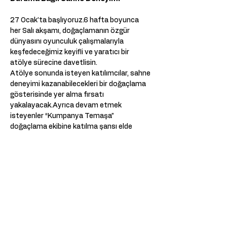
27 Ocak’ta başlıyoruz.6 hafta boyunca 
her Salı akşamı, doğaçlamanın özgür 
dünyasını oyunculuk çalışmalarıyla 
keşfedeceğimiz keyifli ve yaratıcı bir 
atölye sürecine davetlisin.
Atölye sonunda isteyen katılımcılar, sahne 
deneyimi kazanabilecekleri bir doğaçlama 
gösterisinde yer alma fırsatı 
yakalayacak.Ayrıca devam etmek 
isteyenler “Kumpanya Temaşa” 
doğaçlama ekibine katılma şansı elde 
edebilir.
Atölye Takvimi
27 Ocak 
3,10,17,24 Şubat 
3 Mart 
Saat: 18:30 – 21:00
Meer weergeven