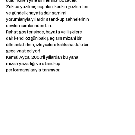
dolu fikirleri yine sinirlerinizi bozacak. 
Zekice yazılmış esprileri, keskin gözlemleri 
ve gündelik hayata dair samimi 
yorumlarıyla yıllardır stand-up sahnelerinin 
sevilen isimlerinden biri. 
Rahat gösterisinde, hayata ve ilişkilere 
dair kendi özgün bakış açısını mizahi bir 
dille anlatırken, izleyicilere kahkaha dolu bir 
gece vaat ediyor!  
Kemal Ayça, 2000’li yıllardan bu yana 
mizah yazarlığı ve stand-up 
performanslarıyla tanınıyor. 
Birçok dergide mizah yazıları yazan ve 
Türkiye’nin önemli sahnelerinde seyirciyle 
buluşan Ayça, stand-up sanatını güçlü bir 
anlatıcılık ve sürükleyici bir üslupla 
birleştiriyor.  
📅 Tarih - Saat: 16.02.2025 - 15:00 
📍 Yer: CREA - Amsterdam  
Show More