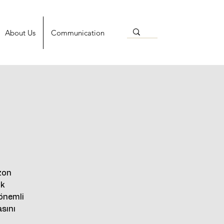
About Us
Communication
zon
uk
 önemli
asını