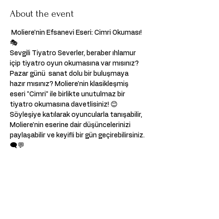
About the event
 Moliere'nin Efsanevi Eseri: Cimri Okuması! 
🎭  
Sevgili Tiyatro Severler, beraber ıhlamur 
içip tiyatro oyun okumasına var mısınız?  
Pazar günü  sanat dolu bir buluşmaya 
hazır mısınız? Moliere'nin klasikleşmiş 
eseri "Cimri" ile birlikte unutulmaz bir 
tiyatro okumasına davetlisiniz! 😊  
Söyleşiye katılarak oyuncularla tanışabilir, 
Moliere'nin eserine dair düşüncelerinizi 
paylaşabilir ve keyifli bir gün geçirebilirsiniz. 
🗨️💬  
📅 Tarih: 09.03.2025 
🕗 Saat: 14:00 
📍 Yer: Kumpanya Performing Arts, 
Rustenburgerstraat, Amsterdam, 
Netherlands  Bu muazzam eser, 
Moliere'nin zekice kurgulanmış mizahı ve 
sürükleyici karakterleriyle dolu.   