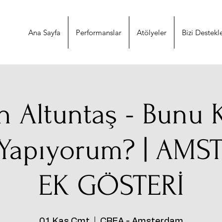
Ana Sayfa
Performanslar
Atölyeler
Bizi Destekl
h Altuntaş - Bunu
Yapıyorum? | AM
EK GÖSTERİ
01 Kas Cmt
  |  
CREA - Amsterdam