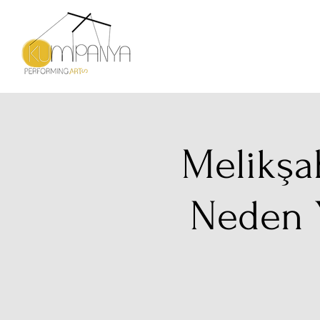
Melikşa
Neden 